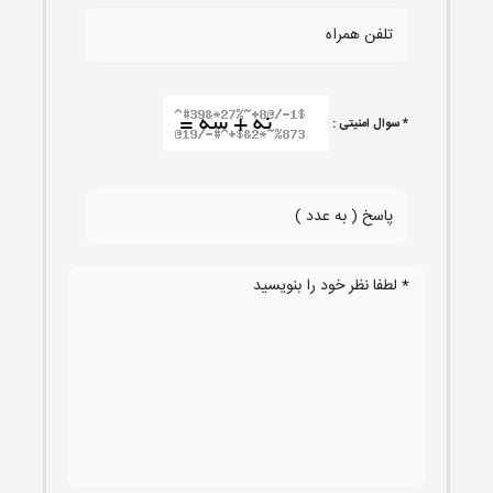
* سوال امنیتی :