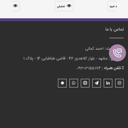
سبد خرید
نمایش
نمایش
تماس با ما
مدیریت :
احمد کمالی
آدرس :
مشهد - بلوار کلاهدوز 46 - قاضی طباطبایی 14 - پلاک 1
تلفن همراه :
09303155174