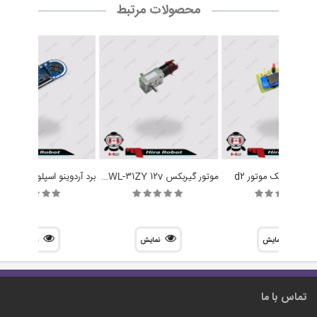
محصولات مرتبط
موتور گیربکس ZWL-31ZY 12v دو شفت
ه کنترل تک موتور d2
نمایش
نمایش
نمایش
تماس با ما