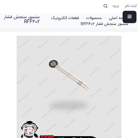
ثبت نام
ورود
سنسور سنجش فشار
صفحه اصلی
محصولات
قطعات الکترونیک
RFP602
سنسور سنجش فشار RFP602