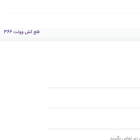
قلع كش وولت 366
 زیر تماس بگیرید.