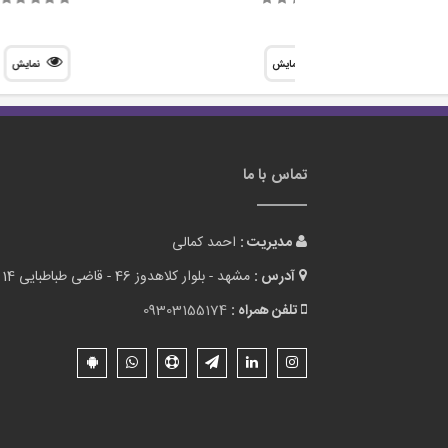
نمایش
نمایش
تماس با ما
مدیریت :
احمد کمالی
آدرس :
مشهد - بلوار کلاهدوز 46 - قاضی طباطبایی 14 - پلاک 1
تلفن همراه :
09303155174