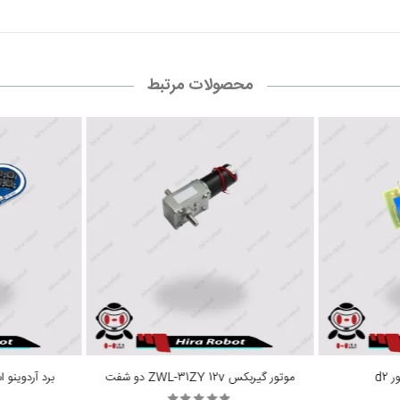
محصولات مرتبط
d2
موتور گیربکس ZWL-31ZY 12v دو شفت
برد آردوینو اسپلورا ora