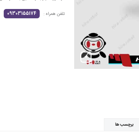
09303155174
تلفن همراه :
برچسب ها