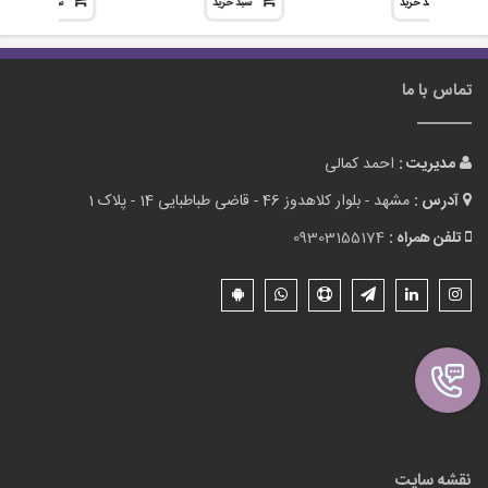
سبد خرید
سبد خرید
سبد خرید
تماس با ما
مدیریت :
احمد کمالی
آدرس :
مشهد - بلوار کلاهدوز 46 - قاضی طباطبایی 14 - پلاک 1
تلفن همراه :
09303155174
نقشه سایت