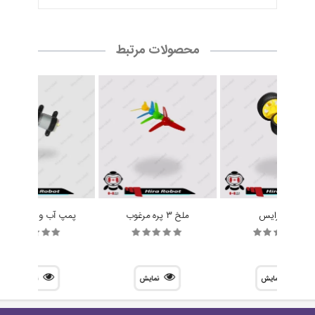
محصولات مرتبط
چرخ رایس
ملخ 3 پره مرغوب
پمپ آب و هوا R385
نمایش
نمایش
نمایش