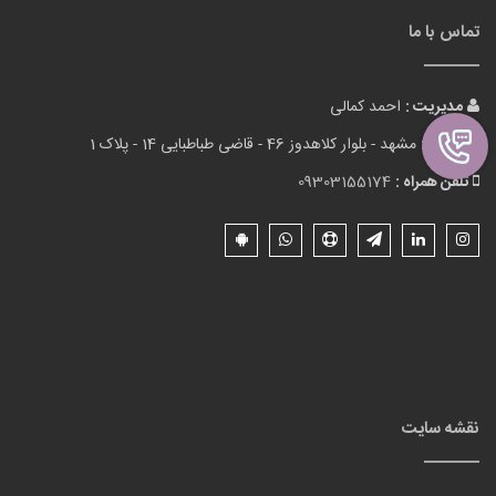
تماس با ما
مدیریت :
احمد کمالی
آدرس :
مشهد - بلوار کلاهدوز 46 - قاضی طباطبایی 14 - پلاک 1
تلفن همراه :
09303155174
نقشه سایت