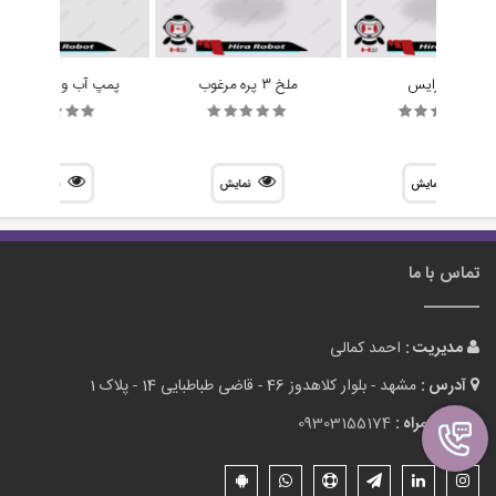
چرخ رایس
ملخ 3 پره مرغوب
پمپ آب و هوا R385
نمایش
نمایش
نمایش
تماس با ما
مدیریت :
احمد کمالی
آدرس :
مشهد - بلوار کلاهدوز 46 - قاضی طباطبایی 14 - پلاک 1
تلفن همراه :
09303155174