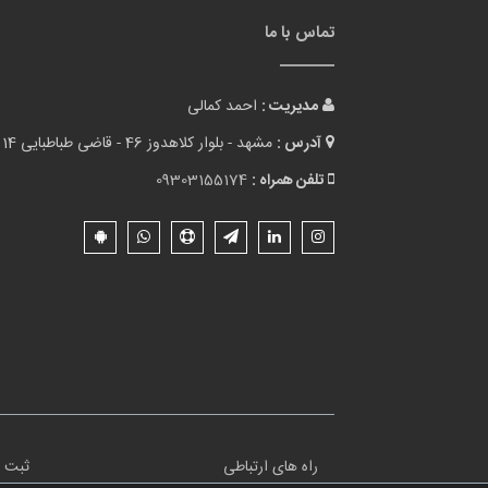
تماس با ما
مدیریت :
احمد کمالی
آدرس :
مشهد - بلوار کلاهدوز 46 - قاضی طباطبایی 14 - پلاک 1
تلفن همراه :
09303155174
راه های ارتباطی
ثبت ن