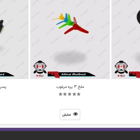
ملخ 3 پره مرغوب
پمپ آ
نمایش