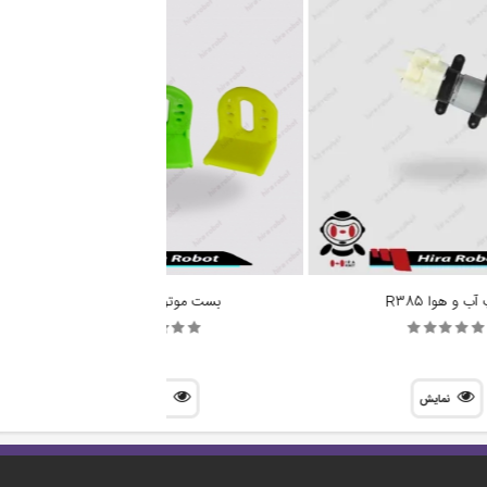
ب و هوا R385
بست موتور گیربکس
نمایش
نمایش