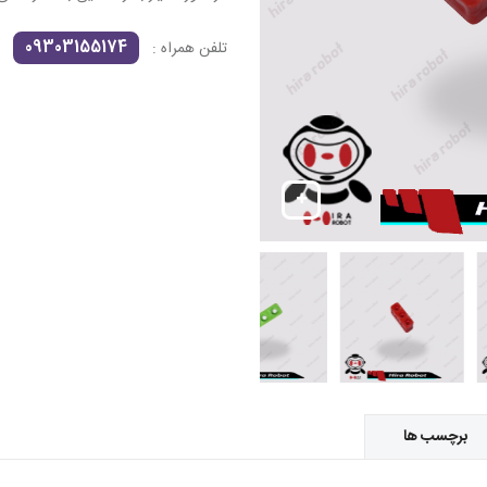
09303155174
تلفن همراه :
برچسب ها