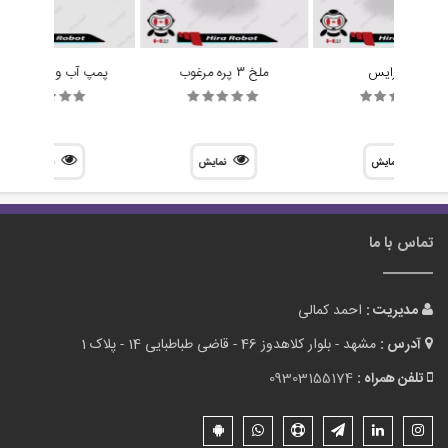
چرخ رایس
ملخ 3 پره مرغوب
پمپ آب و هوا R385
نمایش
نمایش
نمایش
تماس با ما
مدیریت :
احمد کمالی
آدرس :
مشهد - بلوار کلاهدوز 46 - قاضی طباطبایی 14 - پلاک 1
تلفن همراه :
09303155174