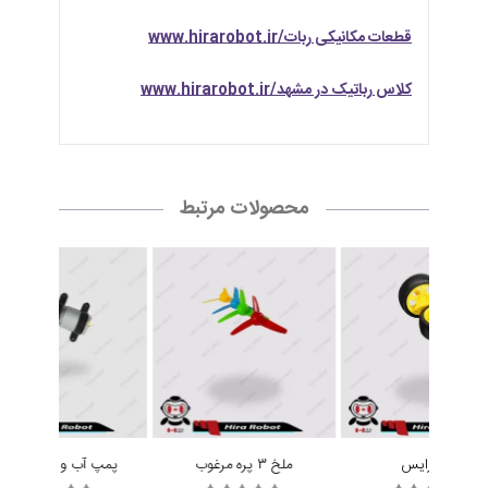
قطعات مکانیکی ربات/www.hirarobot.ir
کلاس رباتیک در مشهد/www.hirarobot.ir
محصولات مرتبط
چرخ رایس
ملخ 3 پره مرغوب
پمپ آب و هوا R385