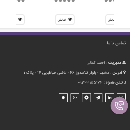
نمایش
نمایش
نمایش
تماس با ما
مدیریت :
احمد کمالی
آدرس :
مشهد - بلوار کلاهدوز 46 - قاضی طباطبایی 14 - پلاک 1
تلفن همراه :
09303155174