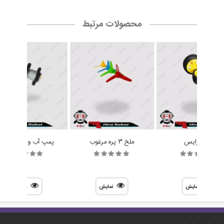
محصولات مرتبط
چرخ رایس
ملخ 3 پره مرغوب
پمپ آب و هوا R385
نمایش
نمایش
نمایش