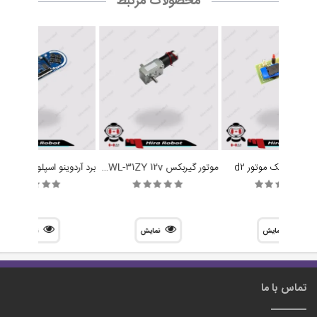
محصولات مرتبط
موتور گیربکس ZWL-31ZY 12v دو شفت
ه کنترل تک موتور d2
نمایش
نمایش
نمایش
تماس با ما