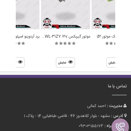
موتور گیربکس ZWL-31ZY 12v دو شفت
ه کنترل تک موتور d2
نمایش
نمایش
نمایش
تماس با ما
مدیریت :
احمد کمالی
آدرس :
مشهد - بلوار کلاهدوز 46 - قاضی طباطبایی 14 - پلاک 1
تلفن همراه :
09303155174