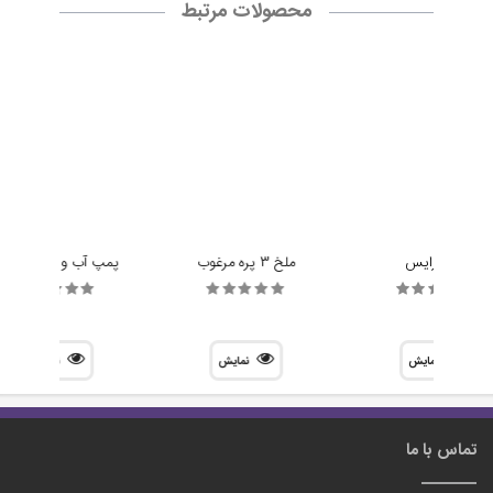
چرخ رایس
ملخ 3 پره مرغوب
پمپ آب و هوا R385
نمایش
نمایش
نمایش
تماس با ما
مدیریت :
احمد کمالی
آدرس :
مشهد - بلوار کلاهدوز 46 - قاضی طباطبایی 14 - پلاک 1
تلفن همراه :
09303155174