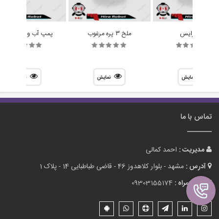
چرخ رایس
ملخ 3 پره مرغوب
پمپ آب و هوا R385
نمایش
نمایش
نمایش
تماس با ما
مدیریت :
احمد کمالی
آدرس :
مشهد - بلوار کلاهدوز 46 - قاضی طباطبایی 14 - پلاک 1
تلفن همراه :
09303155174