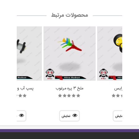
محصولات مرتبط
چرخ رایس
ملخ 3 پره مرغوب
پمپ آب و هوا R385
نمایش
نمایش
نمایش