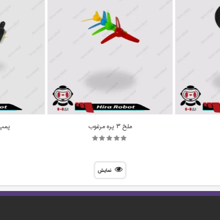
ملخ 3 پره مرغوب
پمپ آ
نمایش