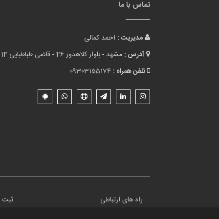
تماس با ما
مدیریت :
احمد کمالی
آدرس :
مشهد - بلوار کلاهدوز 46 - قاضی طباطبایی 14 - پلاک 1
تلفن همراه :
09303155174
راه های ارتباطی
ثبت ن