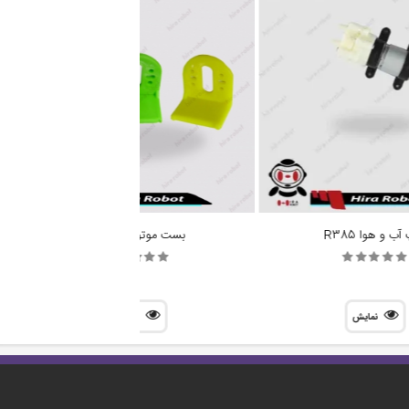
ب و هوا R385
بست موتور گیربکس
نمایش
نمایش