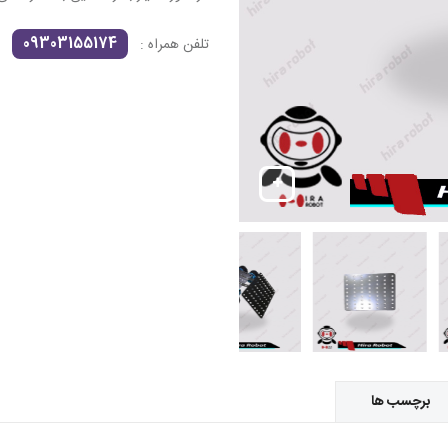
09303155174
تلفن همراه :
برچسب ها