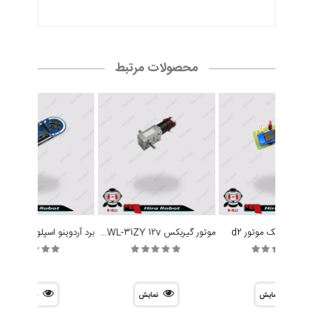
محصولات مرتبط
موتور گیربکس ZWL-31ZY 12v دو شفت
ه کنترل تک موتور d2
نمایش
نمایش
نمایش