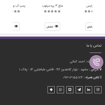
چرخ رایس
ملخ 3 پره مرغوب
پمپ آب و هوا R385
نمایش
نمایش
نمایش
تماس با ما
مدیریت :
احمد کمالی
آدرس :
مشهد - بلوار کلاهدوز 46 - قاضی طباطبایی 14 - پلاک 1
تلفن همراه :
09303155174